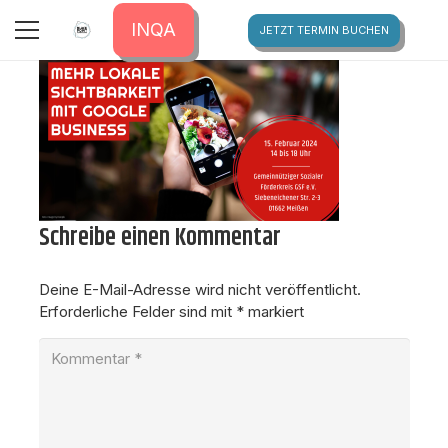
ELLA_HOMEPAGE_EVENTBILD_1.920
INQA
JETZT TERMIN BUCHEN
BUSINESS, 15.02.2024
Schreibe einen Kommentar
Deine E-Mail-Adresse wird nicht veröffentlicht.
Erforderliche Felder sind mit
*
markiert